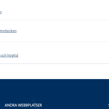
n
amntecken
 och högtid
ANDRA WEBBPLATSER