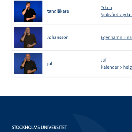
Yrken
tandläkare
Sjukvård > yrke
Johansson
Egennamn > n
Jul
jul
Kalender > helg
STOCKHOLMS UNIVERSITET