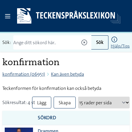
Sök:
Sök
Hjälp/Tips
konfirmation
konfirmation (06951)
Kan även betyda
Teckenformen för konfirmation kan också betyda
Sökresultat: 4 st
Lägg
Skapa
till
PDF
SÖKORD
alla i
Drammen