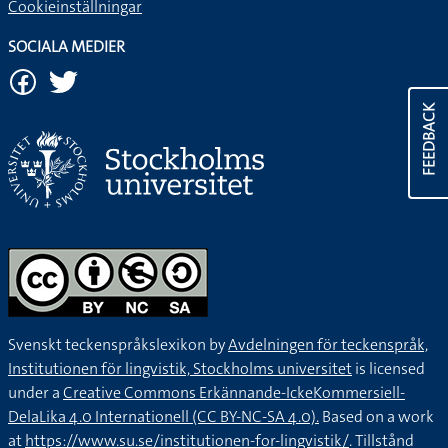
Cookieinställningar
SOCIALA MEDIER
FEEDBACK
Svenskt teckenspråkslexikon by
Avdelningen för teckenspråk,
Institutionen för lingvistik, Stockholms universitet
is licensed
under a
Creative Commons Erkännande-IckeKommersiell-
DelaLika 4.0 Internationell (CC BY-NC-SA 4.0).
Based on a work
at
https://www.su.se/institutionen-for-lingvistik/
. Tillstånd