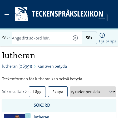
Sök:
Sök
Hjälp/Tips
lutheran
lutheran (06991)
Kan även betyda
Teckenformen för lutheran kan också betyda
Sökresultat: 2 st
Lägg
Skapa
till
PDF
SÖKORD
alla i
1
lutheran