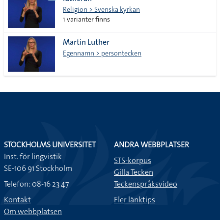
lista
Religion > Svenska kyrkan
1 varianter finns
Martin Luther
Egennamn > persontecken
STOCKHOLMS UNIVERSITET
ANDRA WEBBPLATSER
Inst. för lingvistik
STS-korpus
SE-106 91 Stockholm
Gilla Tecken
Telefon: 08-16 23 47
Teckenspråksvideo
Kontakt
Fler länktips
Om webbplatsen