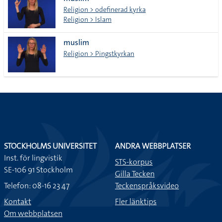
lista
Religion > odefinerad kyrka
Religion > Islam
muslim
Religion > Pingstkyrkan
kränkande
STOCKHOLMS UNIVERSITET
ANDRA WEBBPLATSER
Inst. för lingvistik
STS-korpus
SE-106 91 Stockholm
Gilla Tecken
Telefon: 08-16 23 47
Teckenspråksvideo
Kontakt
Fler länktips
Om webbplatsen