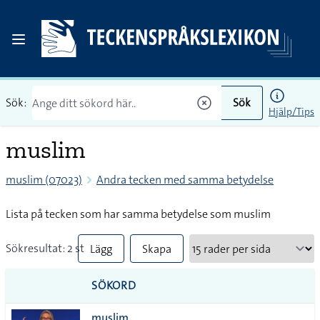
Sök:
Sök
Hjälp/Tips
muslim
muslim (07023)
Andra tecken med samma betydelse
Lista på tecken som har samma betydelse som muslim
Sökresultat: 2 st
Lägg
Skapa
till
PDF
SÖKORD
alla i
muslim