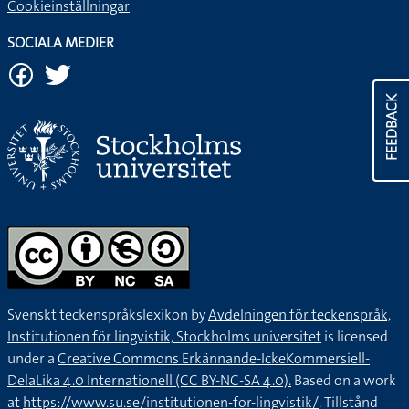
Cookieinställningar
SOCIALA MEDIER
FEEDBACK
Svenskt teckenspråkslexikon by
Avdelningen för teckenspråk,
Institutionen för lingvistik, Stockholms universitet
is licensed
under a
Creative Commons Erkännande-IckeKommersiell-
DelaLika 4.0 Internationell (CC BY-NC-SA 4.0).
Based on a work
at
https://www.su.se/institutionen-for-lingvistik/
. Tillstånd