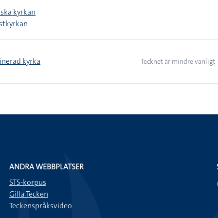
nska kyrkan
gstkyrkan
finerad kyrka
Tecknet är mindre vanligt
ANDRA WEBBPLATSER
STS-korpus
Gilla Tecken
Teckenspråksvideo