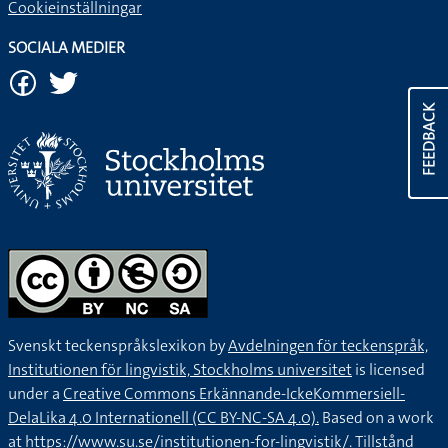
Cookieinställningar
SOCIALA MEDIER
FEEDBACK
Svenskt teckenspråkslexikon by
Avdelningen för teckenspråk,
Institutionen för lingvistik, Stockholms universitet
is licensed
under a
Creative Commons Erkännande-IckeKommersiell-
DelaLika 4.0 Internationell (CC BY-NC-SA 4.0).
Based on a work
at
https://www.su.se/institutionen-for-lingvistik/
. Tillstånd