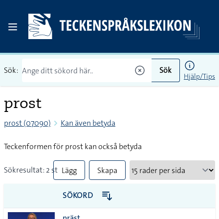
Sök:
Sök
Hjälp/Tips
prost
prost (07090)
Kan även betyda
Teckenformen för prost kan också betyda
Sökresultat: 2 st
Lägg
Skapa
till
PDF
SÖKORD
alla i
präst