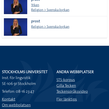
lista
Yrken
Religion > Svenska kyrkan
prost
Religion > Svenska kyrkan
STOCKHOLMS UNIVERSITET
ANDRA WEBBPLATSER
Inst. för lingvistik
STS-korpus
SE-106 91 Stockholm
Gilla Tecken
Telefon: 08-16 23 47
Teckenspråksvideo
Kontakt
Fler länktips
Om webbplatsen