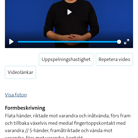
Play
Play
Enter
fulls
Uppspelningshastighet
Repetera video
Videolänkar
Visa foton
Formbeskrivning
Flata händer, riktade mot varandra och inåtvända, förs fram
och tillbaka växelvis med medial fingertoppskontakt med
varandra // S-händer, framåtriktade och vända mot
varandra, förs mot varandra, kontakt