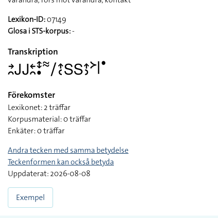
Lexikon-ID:
07149
Glosa i STS-korpus:
-
Transkription
􌥔􌥘􌤢􌤢􌥓􌥘􌥥􌥡􌦇􌥠􌤴􌥗􌥅􌥅􌤴􌤶􌦅􌥼􌤟
Förekomster
Lexikonet: 2 träffar
Korpusmaterial: 0 träffar
Enkäter: 0 träffar
Andra tecken med samma betydelse
Teckenformen kan också betyda
Uppdaterat: 2026-08-08
Exempel