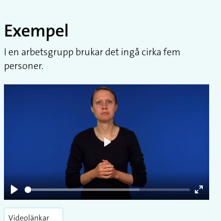
Exempel
I en arbetsgrupp brukar det ingå cirka fem
personer.
Play
Play
Enter
fullsc
Videolänkar