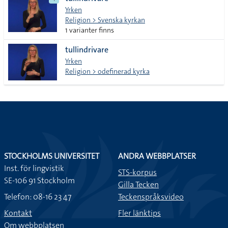
lista
Yrken
Religion > Svenska kyrkan
1 varianter finns
tullindrivare
Yrken
Religion > odefinerad kyrka
STOCKHOLMS UNIVERSITET
ANDRA WEBBPLATSER
Inst. för lingvistik
STS-korpus
SE-106 91 Stockholm
Gilla Tecken
Telefon: 08-16 23 47
Teckenspråksvideo
Kontakt
Fler länktips
Om webbplatsen