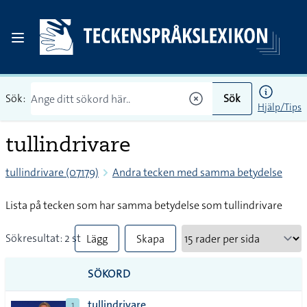
Sök:
Sök
Hjälp/Tips
tullindrivare
tullindrivare (07179)
Andra tecken med samma betydelse
Lista på tecken som har samma betydelse som tullindrivare
Sökresultat: 2 st
Lägg
Skapa
till
PDF
SÖKORD
alla i
tullindrivare
1