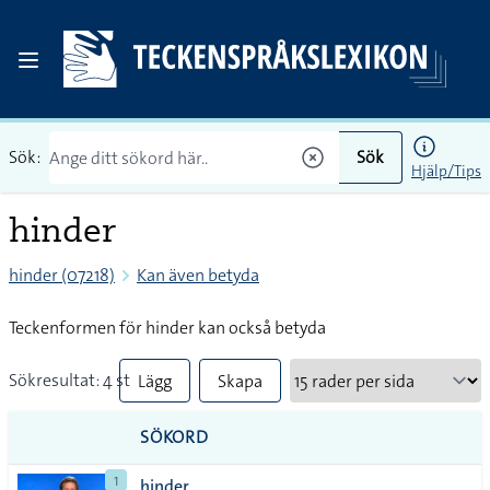
Sök:
Sök
Hjälp/Tips
hinder
hinder (07218)
Kan även betyda
Teckenformen för hinder kan också betyda
Sökresultat: 4 st
Lägg
Skapa
till
PDF
SÖKORD
alla i
1
hinder