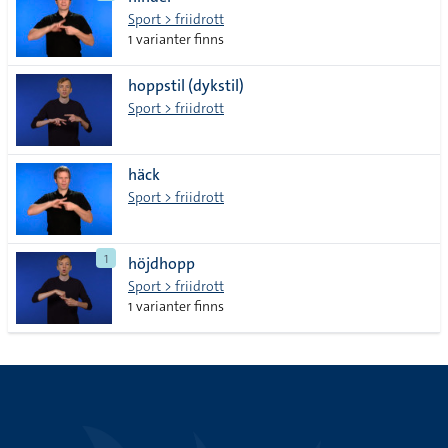
lista
Sport > friidrott
1 varianter finns
hoppstil (dykstil)
Sport > friidrott
häck
Sport > friidrott
1
höjdhopp
Sport > friidrott
1 varianter finns