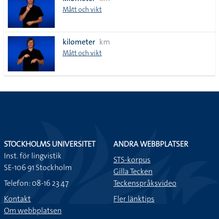
lista
Mått och vikt
kilometer
km
Mått och vikt
STOCKHOLMS UNIVERSITET
ANDRA WEBBPLATSER
Inst. för lingvistik
STS-korpus
SE-106 91 Stockholm
Gilla Tecken
Telefon: 08-16 23 47
Teckenspråksvideo
Kontakt
Fler länktips
Om webbplatsen