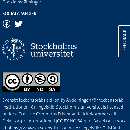
Cookieinställningar
SOCIALA MEDIER
FEEDBACK
Svenskt teckenspråkslexikon by
Avdelningen för teckenspråk,
Institutionen för lingvistik, Stockholms universitet
is licensed
under a
Creative Commons Erkännande-IckeKommersiell-
DelaLika 4.0 Internationell (CC BY-NC-SA 4.0).
Based on a work
at
https://www.su.se/institutionen-for-lingvistik/
. Tillstånd