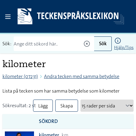
Sök:
Sök
Hjälp/Tips
kilometer
kilometer (07231)
Andra tecken med samma betydelse
Lista på tecken som har samma betydelse som kilometer
Sökresultat: 2 st
Lägg
Skapa
till
PDF
SÖKORD
alla i
kilometer
km