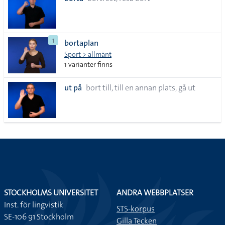
lista
1
bortaplan
Sport > allmänt
1 varianter finns
ut på
bort till, till en annan plats, gå ut
STOCKHOLMS UNIVERSITET
ANDRA WEBBPLATSER
Inst. för lingvistik
STS-korpus
SE-106 91 Stockholm
Gilla Tecken