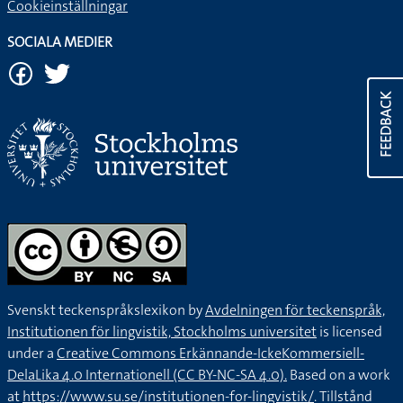
Cookieinställningar
SOCIALA MEDIER
FEEDBACK
Svenskt teckenspråkslexikon by
Avdelningen för teckenspråk,
Institutionen för lingvistik, Stockholms universitet
is licensed
under a
Creative Commons Erkännande-IckeKommersiell-
DelaLika 4.0 Internationell (CC BY-NC-SA 4.0).
Based on a work
at
https://www.su.se/institutionen-for-lingvistik/
. Tillstånd