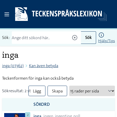
Sök:
Sök
Hjälp/Tips
inga
inga (07362)
Kan även betyda
Teckenformen för inga kan också betyda
Sökresultat: 2 st
Lägg
Skapa
till
PDF
SÖKORD
alla i
2
inga
ingen, ingenting, noll