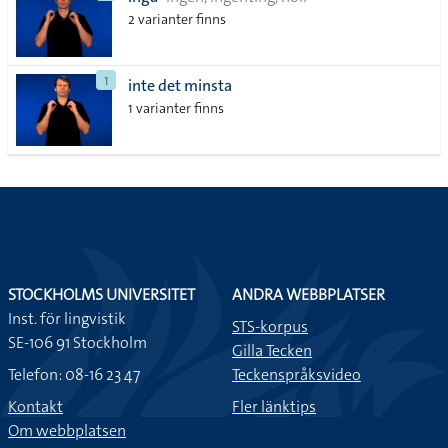
lista
2 varianter finns
1
inte det minsta
1 varianter finns
STOCKHOLMS UNIVERSITET
ANDRA WEBBPLATSER
Inst. för lingvistik
STS-korpus
SE-106 91 Stockholm
Gilla Tecken
Telefon: 08-16 23 47
Teckenspråksvideo
Kontakt
Fler länktips
Om webbplatsen