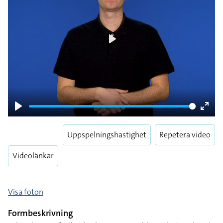
Play
Play
Enter
fulls
Uppspelningshastighet
Repetera video
Videolänkar
Visa foton
Formbeskrivning