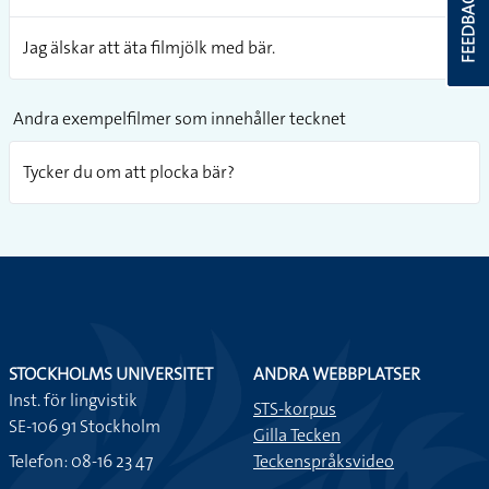
FEEDBACK
Jag älskar att äta filmjölk med bär.
Andra exempelfilmer som innehåller tecknet
Tycker du om att plocka bär?
STOCKHOLMS UNIVERSITET
ANDRA WEBBPLATSER
Inst. för lingvistik
STS-korpus
SE-106 91 Stockholm
Gilla Tecken
Telefon: 08-16 23 47
Teckenspråksvideo