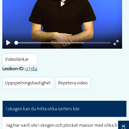
Play
Play
Enter
fullsc
Videolänkar
Lexikon-ID:
07384
Uppspelningshastighet
Repetera video
I skogen kan du hitta olika sorters bär.
Jag har varit ute i skogen och plockat massor med olika bär.