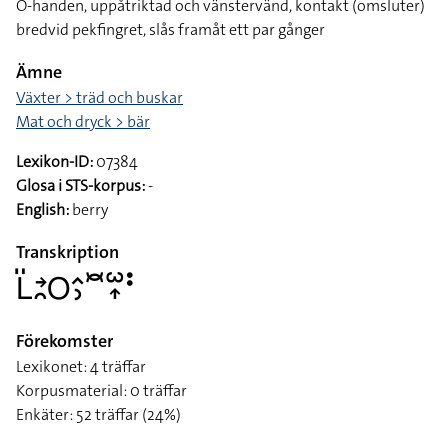
O-handen, uppåtriktad och vänstervänd, kontakt (omsluter)
bredvid pekfingret, slås framåt ett par gånger
Ämne
Växter > träd och buskar
Mat och dryck > bär
Lexikon-ID:
07384
Glosa i STS-korpus:
-
English:
berry
Transkription
􌥈􌤺􌥔􌥘􌥆􌤵􌤶􌥫􌥱􌥾􌥻
Förekomster
Lexikonet: 4 träffar
Korpusmaterial: 0 träffar
Enkäter: 52 träffar (24%)