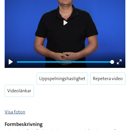
Play
Play
Enter
fulls
Uppspelningshastighet
Repetera video
Videolänkar
Visa foton
Formbeskrivning