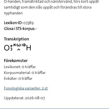
O-handen, framåtriktad och vänstervänd, förs kort uppåt
samtidigt som den slås uppåt och förändras till stora
nyphanden
Lexikon-ID:
07389
Glosa i STS-korpus:
-
Transkription
􌥆􌤴􌤶􌥷􌥱􌥿􌦆􌤲
Förekomster
Lexikonet: 0 träffar
Korpusmaterial: 0 träffar
Enkäter: 0 träffar
Fonologiska varianter: 2 st
Uppdaterat: 2026-08-07