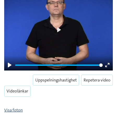
Play
Play
Enter
fulls
Uppspelningshastighet
Repetera video
Videolänkar
Visa foton