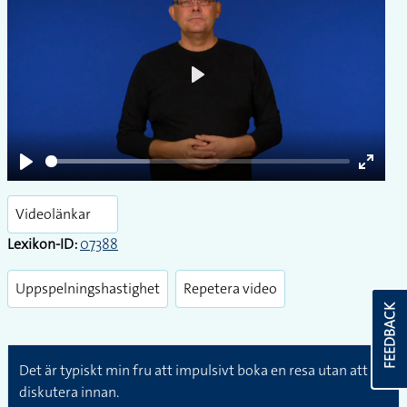
Play
Play
Enter
fullsc
Videolänkar
Lexikon-ID:
07388
Uppspelningshastighet
Repetera video
FEEDBACK
Det är typiskt min fru att impulsivt boka en resa utan att
diskutera innan.