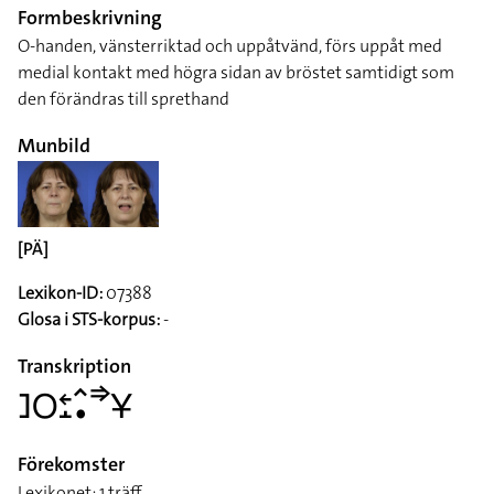
Formbeskrivning
O-handen, vänsterriktad och uppåtvänd, förs uppåt med
medial kontakt med högra sidan av bröstet samtidigt som
den förändras till sprethand
Munbild
[PÄ]
Lexikon-ID:
07388
Glosa i STS-korpus:
-
Transkription
􌤔􌥆􌥓􌤸􌥦􌥡􌦆􌥃
Förekomster
Lexikonet: 1 träff