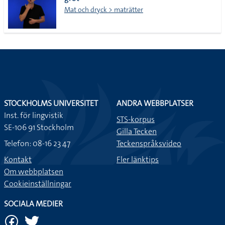
lista
Mat och dryck > maträtter
STOCKHOLMS UNIVERSITET
ANDRA WEBBPLATSER
Inst. för lingvistik
STS-korpus
SE-106 91 Stockholm
Gilla Tecken
Telefon: 08-16 23 47
Teckenspråksvideo
Kontakt
Fler länktips
Om webbplatsen
Cookieinställningar
SOCIALA MEDIER