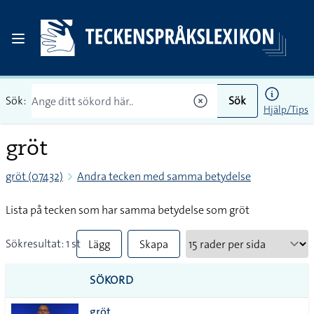
Sök:
Sök
Hjälp/Tips
gröt
gröt (07432)
Andra tecken med samma betydelse
Lista på tecken som har samma betydelse som gröt
Sökresultat: 1 st
Lägg
Skapa
till
PDF
SÖKORD
alla i
gröt