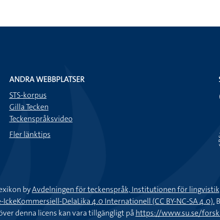
ANDRA WEBBPLATSER
STS-korpus
Gilla Tecken
Teckenspråksvideo
Fler länktips
exikon by
Avdelningen för teckenspråk, Institutionen för lingvisti
keKommersiell-DelaLika 4.0 Internationell (CC BY-NC-SA 4.0).
B
töver denna licens kan vara tillgängligt på
https://www.su.se/fors