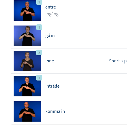
1
entré
ingång
1
gå in
2
inne
Sport > p
1
inträde
komma in