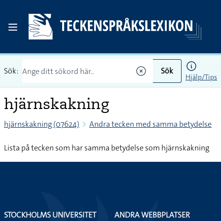
Sök:
Sök
Hjälp/Tips
hjärnskakning
hjärnskakning (07624)
Andra tecken med samma betydelse
Lista på tecken som har samma betydelse som hjärnskakning
STOCKHOLMS UNIVERSITET
ANDRA WEBBPLATSER