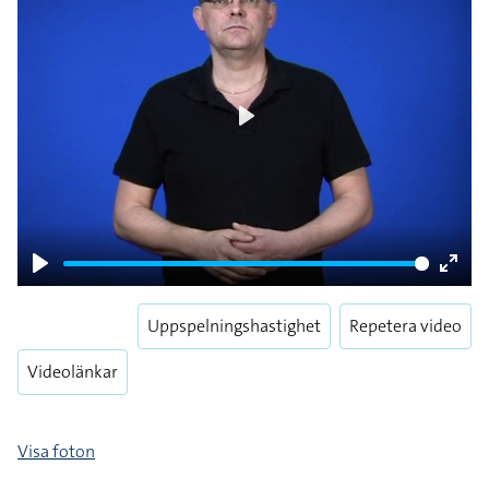
Play
Play
Enter
fulls
Uppspelningshastighet
Repetera video
Videolänkar
Visa foton