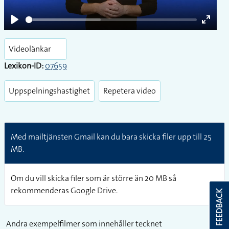
Play
Enter
fullsc
Videolänkar
Lexikon-ID:
07659
Uppspelningshastighet
Repetera video
Med mailtjänsten Gmail kan du bara skicka filer upp till 25
MB.
Om du vill skicka filer som är större än 20 MB så
rekommenderas Google Drive.
FEEDBACK
Andra exempelfilmer som innehåller tecknet