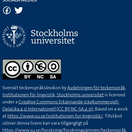
Svenskt teckenspråkslexikon by
Avdelningen för teckenspråk,
Institutionen för lingvistik, Stockholms universitet
is licensed
under a
Creative Commons Erkännande-IckeKommersiell-
DelaLika 4.0 Internationell (CC BY-NC-SA 4.0).
Based on a work
at
https://www.su.se/institutionen-for-lingvistik/
. Tillstånd
utöver denna licens kan vara tillgängligt på
https://www.su.se/forskning/forskningsämnen/teckenspråk
.