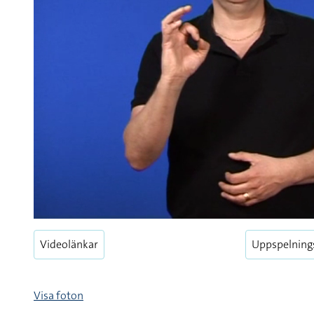
Videolänkar
Uppspelning
Visa foton