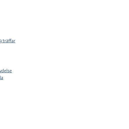
 träffar
ydelse
da