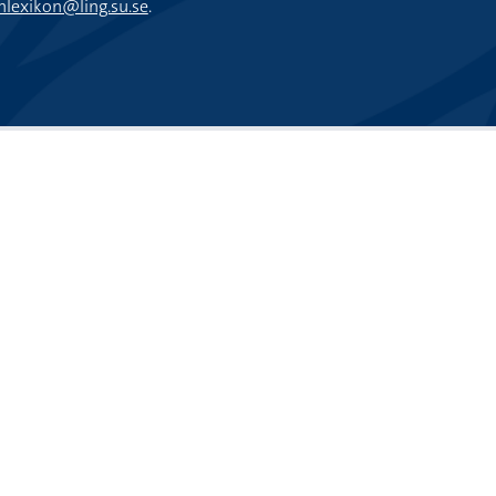
nlexikon@ling.su.se
.