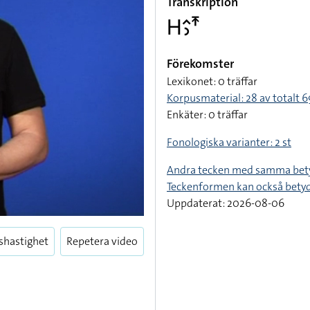
Transkription
􌤲􌤵􌤶􌥵
Förekomster
Lexikonet: 0 träffar
Korpusmaterial: 28 av totalt 69
Enkäter: 0 träffar
Fonologiska varianter: 2 st
Andra tecken med samma bet
Teckenformen kan också bety
Uppdaterat: 2026-08-06
shastighet
Repetera video