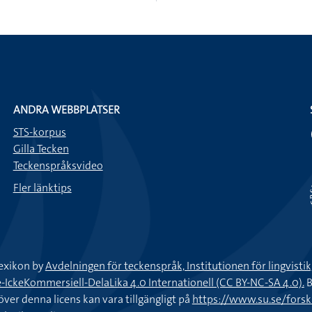
ANDRA WEBBPLATSER
STS-korpus
Gilla Tecken
Teckenspråksvideo
Fler länktips
exikon by
Avdelningen för teckenspråk, Institutionen för lingvisti
keKommersiell-DelaLika 4.0 Internationell (CC BY-NC-SA 4.0).
B
töver denna licens kan vara tillgängligt på
https://www.su.se/fors