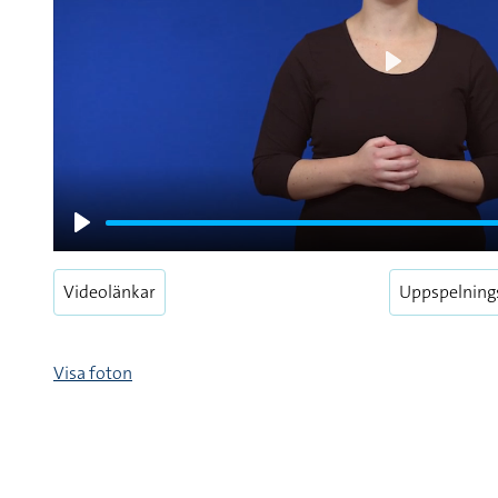
Play
Play
Videolänkar
Uppspelning
Visa foton