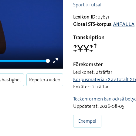
Sport > futsal
Lexikon-ID:
07671
Glosa i STS-korpus:
ANFALLA
Transkription
􌤴􌥙􌥃􌥃􌤴􌥙􌦃
Förekomster
Enter
Lexikonet: 2 träffar
fullscreen
Korpusmaterial: 2 av totalt 2 t
shastighet
Repetera video
Enkäter: 0 träffar
Teckenformen kan också bety
Uppdaterat: 2026-08-05
Exempel