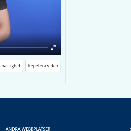
Enter
fullscreen
shastighet
Repetera video
ANDRA WEBBPLATSER