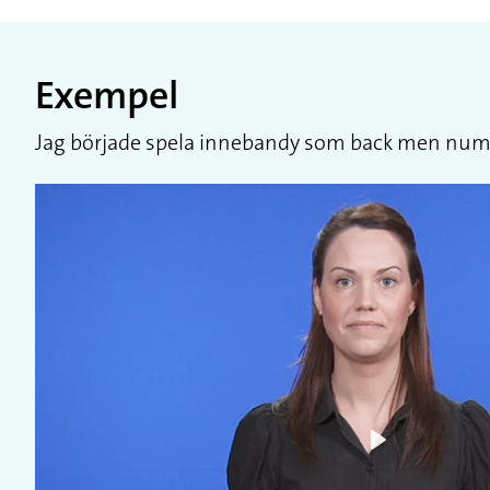
Exempel
Jag började spela innebandy som back men numera ä
Play