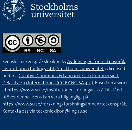
Svenskt teckenspråkslexikon by
Avdelningen för teckenspråk,
Institutionen för lingvistik, Stockholms universitet
is licensed
under a
Creative Commons Erkännande-IckeKommersiell-
DelaLika 4.0 Internationell (CC BY-NC-SA 4.0).
Based on a work
at
https://www.su.se/institutionen-for-lingvistik/
. Tillstånd
utöver denna licens kan vara tillgängligt på
https://www.su.se/forskning/forskningsämnen/teckenspråk
.
Kontakta oss via
teckenlexikon@ling.su.se
.