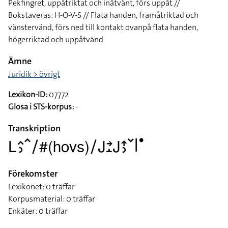
Pekfingret, uppåtriktat och inåtvänt, förs uppåt //
Bokstaveras: H-O-V-S // Flata handen, framåtriktad och
vänstervänd, förs ned till kontakt ovanpå flata handen,
högerriktad och uppåtvänd
Ämne
Juridik > övrigt
Lexikon-ID:
07772
Glosa i STS-korpus:
-
Transkription
􌥈􌤵􌤶􌥦􌥠#(hovs)􌥠􌤢􌥔􌤸􌤢􌤴􌤶􌥧􌥼􌤟
Förekomster
Lexikonet: 0 träffar
Korpusmaterial: 0 träffar
Enkäter: 0 träffar