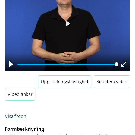
Play
Play
Enter
fulls
Uppspelningshastighet
Repetera video
Videolänkar
Visa foton
Formbeskrivning