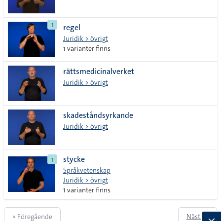
1
regel
Juridik > övrigt
1 varianter finns
rättsmedicinalverket
Juridik > övrigt
skadeståndsyrkande
Juridik > övrigt
stycke
1
Språkvetenskap
Juridik > övrigt
1 varianter finns
« Föregående
Nästa »