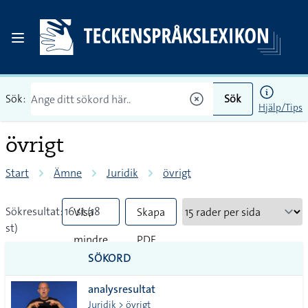
Sök:
Sök
Hjälp/Tips
övrigt
Start
Ämne
Juridik
övrigt
Sökresultat: 16 st (18
Visa
Skapa
st)
mindre
PDF
SÖKORD
vanliga
analysresultat
tecken
Juridik > övrigt