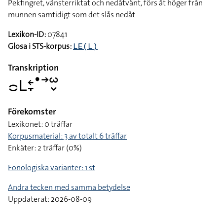
Pekfingret, vänsterriktat och nedåtvänt, förs åt höger från
munnen samtidigt som det slås nedåt
Lexikon-ID:
07841
Glosa i STS-korpus:
LE(L)
Transkription
􌤌􌥈􌥓􌥙􌤟􌥣􌥱􌦀
Förekomster
Lexikonet: 0 träffar
Korpusmaterial: 3 av totalt 6 träffar
Enkäter: 2 träffar (0%)
Fonologiska varianter: 1 st
Andra tecken med samma betydelse
Uppdaterat: 2026-08-09