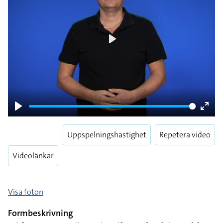
Play
Play
Enter
fulls
Uppspelningshastighet
Repetera video
Videolänkar
Visa foton
Formbeskrivning