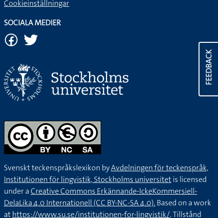
Cookieinställningar
SOCIALA MEDIER
FEEDBACK
Svenskt teckenspråkslexikon by
Avdelningen för teckenspråk,
Institutionen för lingvistik, Stockholms universitet
is licensed
under a
Creative Commons Erkännande-IckeKommersiell-
DelaLika 4.0 Internationell (CC BY-NC-SA 4.0).
Based on a work
at
https://www.su.se/institutionen-for-lingvistik/
. Tillstånd