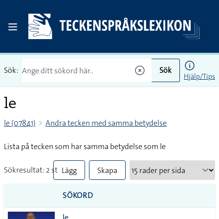
Sök:
Sök
Hjälp/Tips
le
le (07841)
Andra tecken med samma betydelse
Lista på tecken som har samma betydelse som le
Sökresultat: 2 st
Lägg
Skapa
till
PDF
SÖKORD
alla i
le