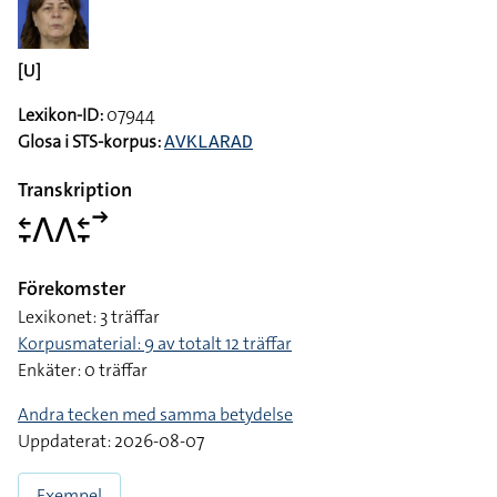
[U]
Lexikon-ID:
07944
Glosa i STS-korpus:
AVKLARAD
Transkription
􌥓􌥙􌤣􌤣􌥓􌥙􌥣
Förekomster
Lexikonet: 3 träffar
Korpusmaterial: 9 av totalt 12 träffar
Enkäter: 0 träffar
Andra tecken med samma betydelse
Uppdaterat: 2026-08-07
Exempel