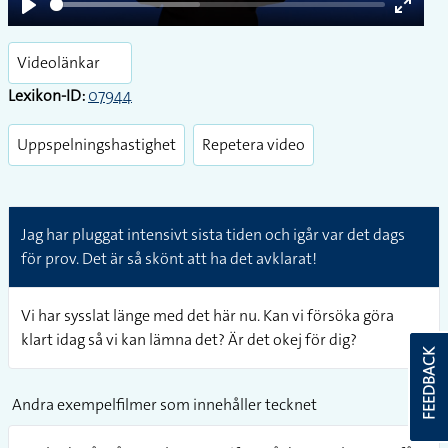
Play
Enter
fullsc
Videolänkar
Lexikon-ID:
07944
Uppspelningshastighet
Repetera video
Jag har pluggat intensivt sista tiden och igår var det dags
för prov. Det är så skönt att ha det avklarat!
Vi har sysslat länge med det här nu. Kan vi försöka göra
klart idag så vi kan lämna det? Är det okej för dig?
FEEDBACK
Andra exempelfilmer som innehåller tecknet