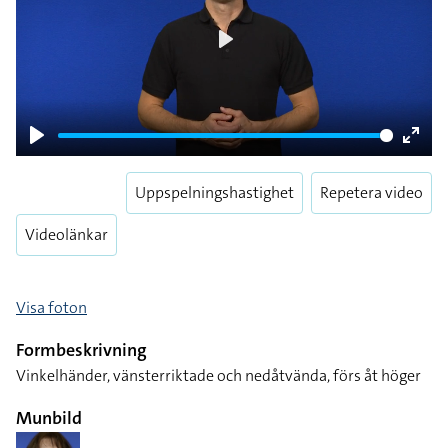
Play
Play
Enter
fulls
Uppspelningshastighet
Repetera video
Videolänkar
Visa foton
Formbeskrivning
Vinkelhänder, vänsterriktade och nedåtvända, förs åt höger
Munbild