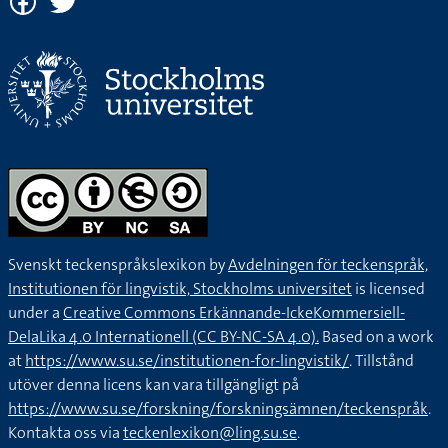
Svenskt teckenspråkslexikon by
Avdelningen för teckenspråk,
Institutionen för lingvistik, Stockholms universitet
is licensed
under a
Creative Commons Erkännande-IckeKommersiell-
DelaLika 4.0 Internationell (CC BY-NC-SA 4.0).
Based on a work
at
https://www.su.se/institutionen-for-lingvistik/
. Tillstånd
utöver denna licens kan vara tillgängligt på
https://www.su.se/forskning/forskningsämnen/teckenspråk
.
Kontakta oss via
teckenlexikon@ling.su.se
.