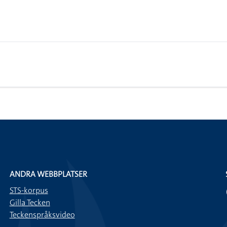
ANDRA WEBBPLATSER
STS-korpus
Gilla Tecken
Teckenspråksvideo