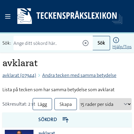
Sök:
Sök
Hjälp/Tips
avklarat
avklarat (07944)
Andra tecken med samma betydelse
Lista på tecken som har samma betydelse som avklarat
Sökresultat: 2 st
Lägg
Skapa
till
PDF
SÖKORD
alla i
avklarat