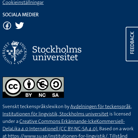
Cookieinställningar
SOCIALA MEDIER
FEEDBACK
Svenskt teckenspråkslexikon by
Avdelningen för teckenspråk,
Institutionen för lingvistik, Stockholms universitet
is licensed
under a
Creative Commons Erkännande-IckeKommersiell-
DelaLika 4.0 Internationell (CC BY-NC-SA 4.0).
Based on a work
at
https://www.su.se/institutionen-for-lingvistik/
. Tillstånd