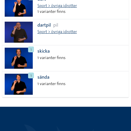
lista
Sport > övriga idrotter
1 varianter finns
dartpil
pil
Sport > övriga idrotter
1
skicka
1 varianter finns
1
sända
1 varianter finns