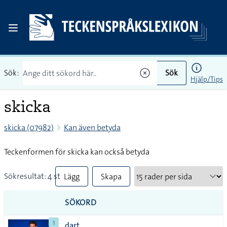
Sök:
Sök
Hjälp/Tips
skicka
skicka (07982)
Kan även betyda
Teckenformen för skicka kan också betyda
Sökresultat: 4 st
Lägg
Skapa
till
PDF
SÖKORD
alla i
1
dart