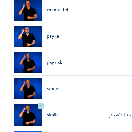
mentalitet
psyke
psykisk
sinne
1
skalle
Sjukvård > 