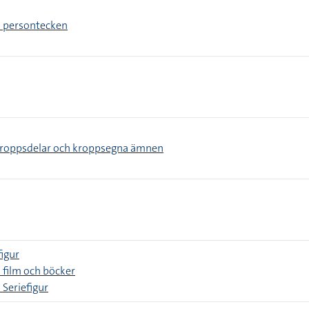
 persontecken
kroppsdelar och kroppsegna ämnen
figur
film och böcker
Seriefigur