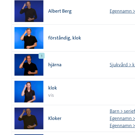
Albert Berg
Egennamn >
förståndig, klok
1
hjärna
Sjukvård > 
klok
vis
Barn > serie
Kloker
Egennamn > 
Egennamn > 