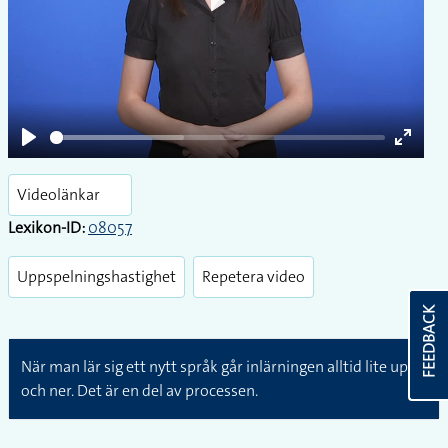
Play
Play
Enter
fullsc
Videolänkar
Lexikon-ID:
08057
Uppspelningshastighet
Repetera video
FEEDBACK
När man lär sig ett nytt språk går inlärningen alltid lite upp
och ner. Det är en del av processen.