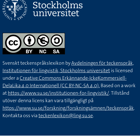
Svenskt teckenspråkslexikon by
Avdelningen för teckenspråk,
Institutionen för lingvistik, Stockholms universitet
is licensed
under a
Creative Commons Erkännande-IckeKommersiell-
DelaLika 4.0 Internationell (CC BY-NC-SA 4.0).
Based on a work
at
https://www.su.se/institutionen-for-lingvistik/
. Tillstånd
utöver denna licens kan vara tillgängligt på
https://www.su.se/forskning/forskningsämnen/teckenspråk
.
Kontakta oss via
teckenlexikon@ling.su.se
.