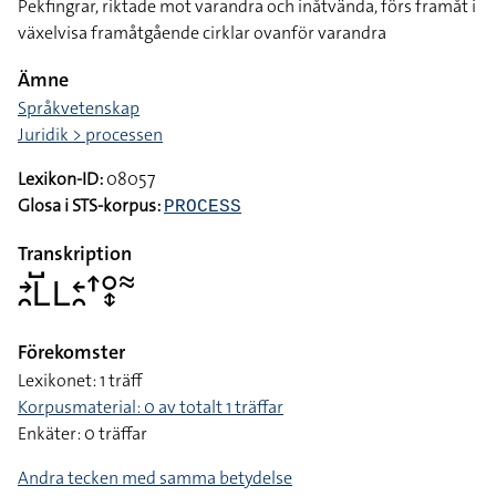
Pekfingrar, riktade mot varandra och inåtvända, förs framåt i
växelvisa framåtgående cirklar ovanför varandra
Ämne
Språkvetenskap
Juridik > processen
Lexikon-ID:
08057
Glosa i STS-korpus:
PROCESS
Transkription
􌥔􌥘􌥈􌤹􌥈􌥓􌥘􌦃􌥰􌦋􌦇
Förekomster
Lexikonet: 1 träff
Korpusmaterial: 0 av totalt 1 träffar
Enkäter: 0 träffar
Andra tecken med samma betydelse