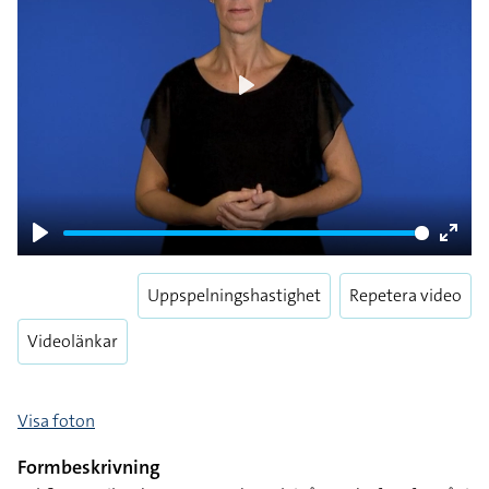
Play
Play
Enter
fulls
Uppspelningshastighet
Repetera video
Videolänkar
Visa foton
Formbeskrivning