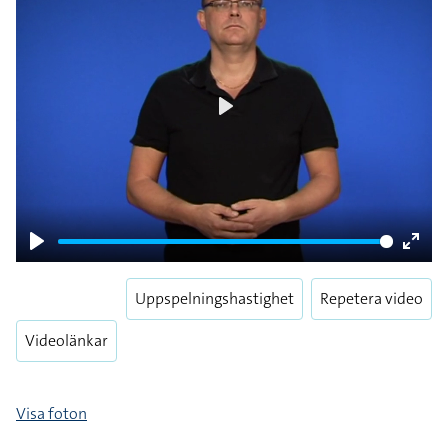
Play
Play
Enter
fulls
Uppspelningshastighet
Repetera video
Videolänkar
Visa foton