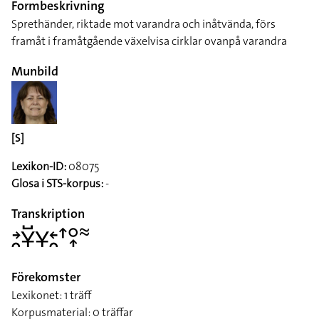
Formbeskrivning
Sprethänder, riktade mot varandra och inåtvända, förs
framåt i framåtgående växelvisa cirklar ovanpå varandra
Munbild
[S]
Lexikon-ID:
08075
Glosa i STS-korpus:
-
Transkription
􌥔􌥘􌥃􌤹􌥃􌥓􌥘􌦃􌥰􌥾􌦇
Förekomster
Lexikonet: 1 träff
Korpusmaterial: 0 träffar