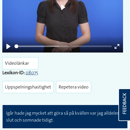
Play
Play
Enter
fullsc
Videolänkar
Lexikon-ID:
08075
Uppspelningshastighet
Repetera video
FEEDBACK
Igår hade jag mycket att göra så på kvällen var jag alldeles
slut och somnade tidigt.