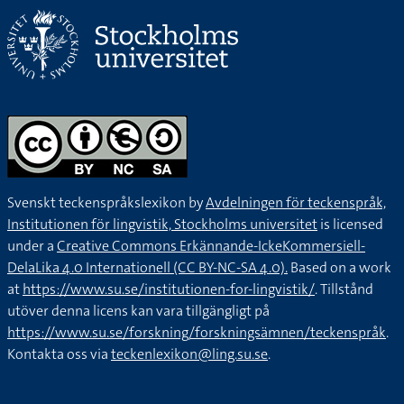
Svenskt teckenspråkslexikon by
Avdelningen för teckenspråk,
Institutionen för lingvistik, Stockholms universitet
is licensed
under a
Creative Commons Erkännande-IckeKommersiell-
DelaLika 4.0 Internationell (CC BY-NC-SA 4.0).
Based on a work
at
https://www.su.se/institutionen-for-lingvistik/
. Tillstånd
utöver denna licens kan vara tillgängligt på
https://www.su.se/forskning/forskningsämnen/teckenspråk
.
Kontakta oss via
teckenlexikon@ling.su.se
.