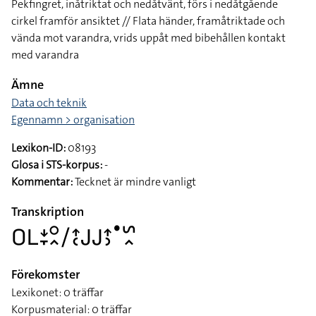
Pekfingret, inåtriktat och nedåtvänt, förs i nedåtgående
cirkel framför ansiktet // Flata händer, framåtriktade och
vända mot varandra, vrids uppåt med bibehållen kontakt
med varandra
Ämne
Data och teknik
Egennamn > organisation
Lexikon-ID:
08193
Glosa i STS-korpus:
-
Kommentar:
Tecknet är mindre vanligt
Transkription
􌤆􌥈􌥕􌥙􌥰􌥿􌥠􌤴􌥗􌤢􌤢􌤴􌤶􌤟􌥲􌥿
Förekomster
Lexikonet: 0 träffar
Korpusmaterial: 0 träffar