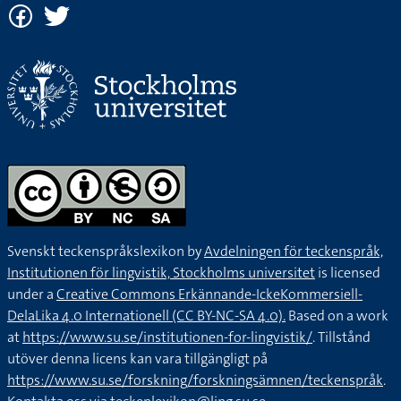
Svenskt teckenspråkslexikon by
Avdelningen för teckenspråk,
Institutionen för lingvistik, Stockholms universitet
is licensed
under a
Creative Commons Erkännande-IckeKommersiell-
DelaLika 4.0 Internationell (CC BY-NC-SA 4.0).
Based on a work
at
https://www.su.se/institutionen-for-lingvistik/
. Tillstånd
utöver denna licens kan vara tillgängligt på
https://www.su.se/forskning/forskningsämnen/teckenspråk
.