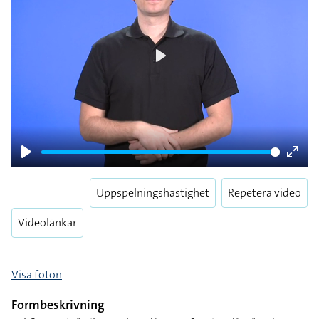
Play
Play
Enter
fulls
Uppspelningshastighet
Repetera video
Videolänkar
Visa foton
Formbeskrivning