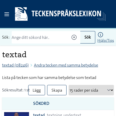
Sök:
Sök
Hjälp/Tips
textad
textad (08246)
Andra tecken med samma betydelse
Lista på tecken som har samma betydelse som textad
Sökresultat: 1 st
Lägg
Skapa
till
PDF
SÖKORD
alla i
textad
textning, undertext