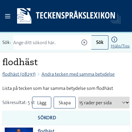
Sök:
Sök
Hjälp/Tips
flodhäst
flodhäst (08297)
Andra tecken med samma betydelse
Lista på tecken som har samma betydelse som flodhäst
Sökresultat: 5 st
Lägg
Skapa
till
PDF
SÖKORD
alla i
flodhäst