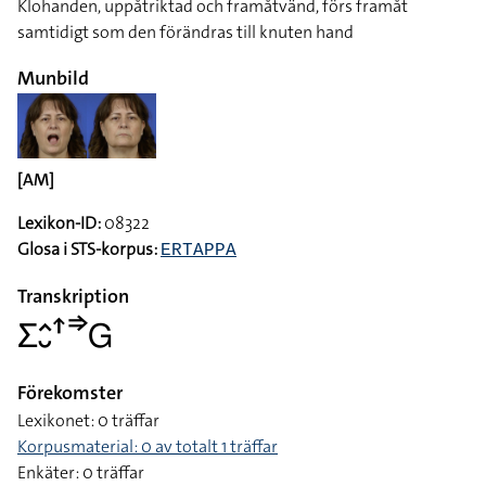
Klohanden, uppåtriktad och framåtvänd, förs framåt
samtidigt som den förändras till knuten hand
Munbild
[AM]
Lexikon-ID:
08322
Glosa i STS-korpus:
ERTAPPA
Transkription
􌤥􌤵􌤷􌦃􌦆􌤦
Förekomster
Lexikonet: 0 träffar
Korpusmaterial: 0 av totalt 1 träffar
Enkäter: 0 träffar