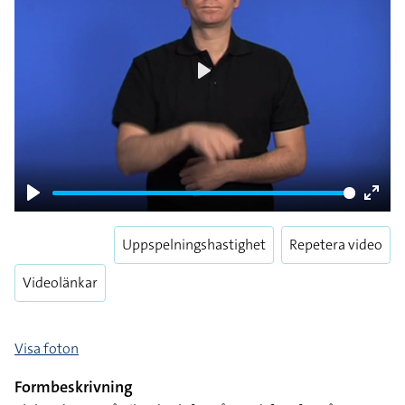
Play
Play
Enter
fulls
Uppspelningshastighet
Repetera video
Videolänkar
Visa foton
Formbeskrivning