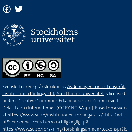
Svenskt teckenspråkslexikon by
Avdelningen för teckenspråk,
Institutionen för lingvistik, Stockholms universitet
is licensed
under a
Creative Commons Erkännande-IckeKommersiell-
DelaLika 4.0 Internationell (CC BY-NC-SA 4.0).
Based on a work
at
https://www.su.se/institutionen-for-lingvistik/
. Tillstånd
utöver denna licens kan vara tillgängligt på
https://www.su.se/forskning/forskningsämnen/teckenspråk
.