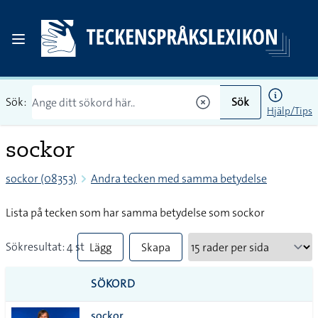
Sök:
Sök
Hjälp/Tips
sockor
sockor (08353)
Andra tecken med samma betydelse
Lista på tecken som har samma betydelse som sockor
Sökresultat: 4 st
Lägg
Skapa
till
PDF
SÖKORD
alla i
sockor