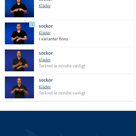
lista
Kläder
1
sockor
Kläder
1 varianter finns
sockor
Kläder
Tecknet är mindre vanligt
sockor
Kläder
Tecknet är mindre vanligt