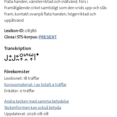
Flata handen, vänsterriktad och inåtvänd, förs i
framåtgående cirkel samtidigt som den vrids upp och slås
fram, kontakt ovanpå flata handen, högerriktad och
uppåtvänd
Lexikon-ID:
08386
Glosa i STS-korpus:
PRESENT
Transkription
􌤢􌥔􌤸􌤢􌥓􌥘􌥰􌥾􌥲􌥿􌥱􌥾􌥼􌤟
Förekomster
Lexikonet: 18 träffar
Korpusmaterial: 1 av totalt 4 träffar
Enkäter: 0 träffar
Andra tecken med samma betydelse
Teckenformen kan också betyda
Uppdaterat: 2026-08-08