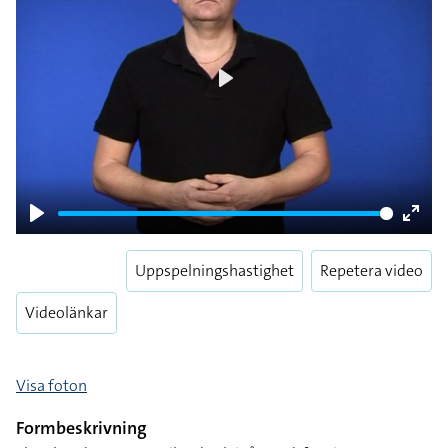
Play
Play
Enter
fulls
Uppspelningshastighet
Repetera video
Videolänkar
Visa foton
Formbeskrivning