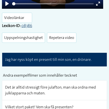
Play
Enter
fullsc
Videolänkar
Lexikon-ID:
08386
Uppspelningshastighet
Repetera video
Jag har nyss köpt en present till min son, en drönare.
Andra exempelfilmer som innehåller tecknet
Det är alltid stressigt före julafton, man ska ordna med
julklapparna och maten.
Vilket stort paket! Vem ska få presenten?