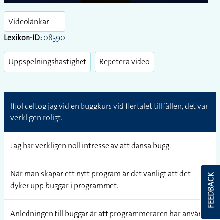
Play
Enter
fullsc
Videolänkar
Lexikon-ID:
08390
Uppspelningshastighet
Repetera video
Ifjol deltog jag vid en buggkurs vid flertalet tillfällen, det var
verkligen roligt.
Jag har verkligen noll intresse av att dansa bugg.
När man skapar ett nytt program är det vanligt att det
FEEDBACK
dyker upp buggar i programmet.
Anledningen till buggar är att programmeraren har använt