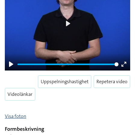
Play
Play
Enter
fulls
Uppspelningshastighet
Repetera video
Videolänkar
Visa foton
Formbeskrivning