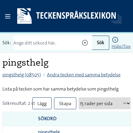
Sök:
Sök
Hjälp/Tips
pingsthelg
pingsthelg (08505)
Andra tecken med samma betydelse
Lista på tecken som har samma betydelse som pingsthelg
Sökresultat: 2 st
Lägg
Skapa
till
PDF
SÖKORD
alla i
pingsthelg