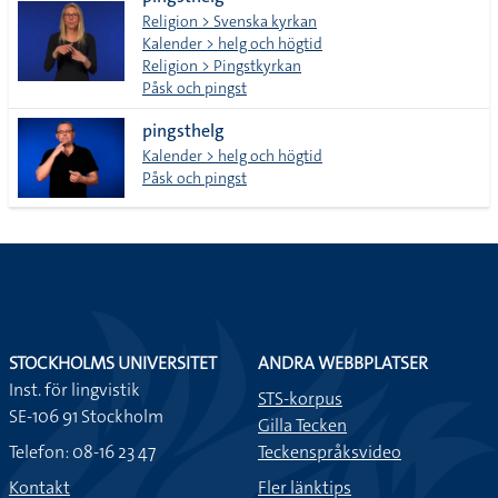
lista
Religion > Svenska kyrkan
Kalender > helg och högtid
Religion > Pingstkyrkan
Påsk och pingst
pingsthelg
Kalender > helg och högtid
Påsk och pingst
STOCKHOLMS UNIVERSITET
ANDRA WEBBPLATSER
Inst. för lingvistik
STS-korpus
SE-106 91 Stockholm
Gilla Tecken
Telefon: 08-16 23 47
Teckenspråksvideo
Kontakt
Fler länktips