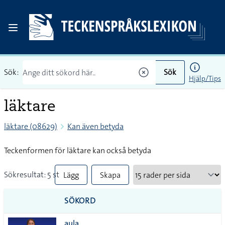
Sök:
Sök
Hjälp/Tips
läktare
läktare (08629)
Kan även betyda
Teckenformen för läktare kan också betyda
Sökresultat: 5 st
Lägg
Skapa
till
PDF
SÖKORD
alla i
aula