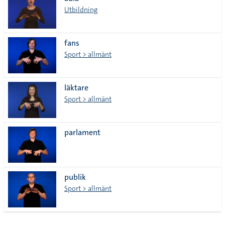
lista
Utbildning
fans
Sport > allmänt
läktare
Sport > allmänt
parlament
publik
Sport > allmänt