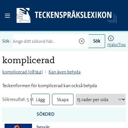
Sök:
Sök
Hjälp/Tips
komplicerad
komplicerad (08744)
Kan även betyda
Teckenformen för komplicerad kan också betyda
Sökresultat: 5 st
Lägg
Skapa
till
PDF
SÖKORD
alla i
besvär