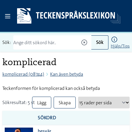
Sök:
Sök
Hjälp/Tips
komplicerad
komplicerad (08744)
Kan även betyda
Teckenformen för komplicerad kan också betyda
Sökresultat: 5 st
Lägg
Skapa
till
PDF
SÖKORD
alla i
besvär