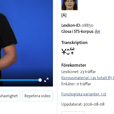
[Ä]
Lexikon-ID:
08850
Glosa i STS-korpus:
ÄH
Transkription
􌥃􌤵􌤷􌥱􌥾
Förekomster
Lexikonet: 23 träffar
Korpusmaterial: 1 av totalt 85 
Enkäter: 0 träffar
Enter
fullscreen
Fonologiska varianter: 1 st
shastighet
Repetera video
Uppdaterat: 2026-08-08