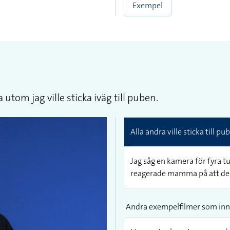
Exempel
a utom jag ville sticka iväg till puben.
Alla andra ville sticka till pu
Jag såg en kamera för fyra t
reagerade mamma på att den 
Andra exempelfilmer som inn