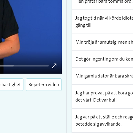
Hen pratar bara tomma ord.
Jag tog tid när vi körde Idio
gång till.
Min tröja är smutsig, men äh
Det gör ingenting om du komm
Enter
Min gamla dator är bara skr
fullscreen
shastighet
Repetera video
Jag har provat på att köra go
det värt. Det var kul!
Jag var på ett ställe och re
betedde sig avvikande.