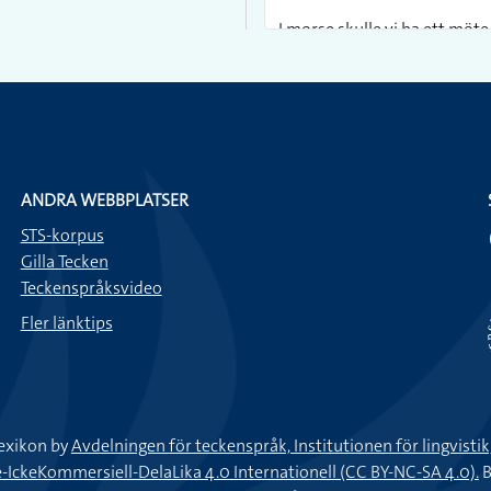
I morse skulle vi ha ett möte
genomförde mötet i alla fall.
Sockret är slut. Jag springer 
Jag har höjdskräck och skull
ANDRA WEBBPLATSER
STS-korpus
Jag har en orm hemma men den
Gilla Tecken
Teckenspråksvideo
Skärp dig nu! Sluta svamla he
Fler länktips
När jag kom till bilen hade j
pappa som sa; Det gör ingent
exikon by
Avdelningen för teckenspråk, Institutionen för lingvisti
Jag var ute och körde och tä
keKommersiell-DelaLika 4.0 Internationell (CC BY-NC-SA 4.0).
B
chansade, körde om och hann