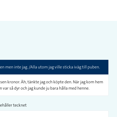
ben men inte jag. /Alla utom jag ville sticka iväg till puben.
usen kronor. Äh, tänkte jag och köpte den. När jag kom hem
var så dyr och jag kunde ju bara hålla med henne.
ehåller tecknet