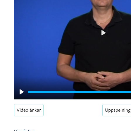
Play
Play
Videolänkar
Uppspelning