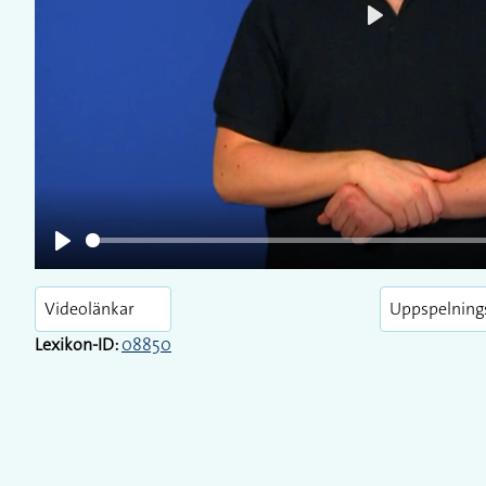
Play
Play
Videolänkar
Uppspelning
Lexikon-ID:
08850