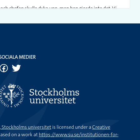
 och chefen skulle dyka upp, men hen gjorde inte det. Vi
upp till min granne på sjätte våningen och lånar lite.
e aldrig kunna bo på sjunde våningen.
SOCIALA MEDIER
 är inte giftig, så det är ingen fara.
la tiden.
ag förbaskat nog fått parkeringsböter. Jag berättade det för
ing, jag betalar!
k, Stockholms universitet
is licensed under a
Creative
nkte göra en omkörning när jag såg en lastbil närma sig. Jag
ased on a work at
https://www.su.se/institutionen-for-
 undan strax innan lastbilen passerade