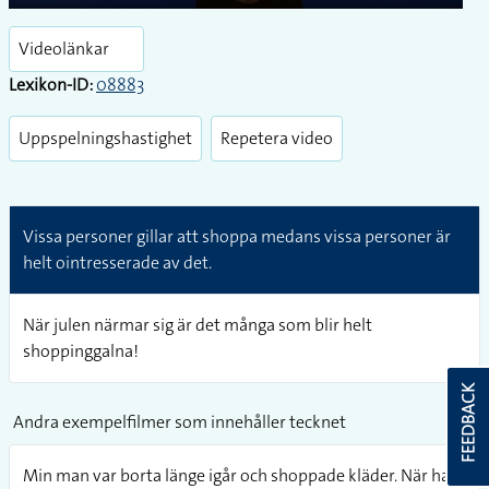
Play
Enter
fullsc
Videolänkar
Lexikon-ID:
08883
Uppspelningshastighet
Repetera video
Vissa personer gillar att shoppa medans vissa personer är
helt ointresserade av det.
När julen närmar sig är det många som blir helt
shoppinggalna!
FEEDBACK
Andra exempelfilmer som innehåller tecknet
Min man var borta länge igår och shoppade kläder. När han