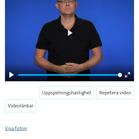
Play
Play
Enter
fulls
Uppspelningshastighet
Repetera video
Videolänkar
Visa foton