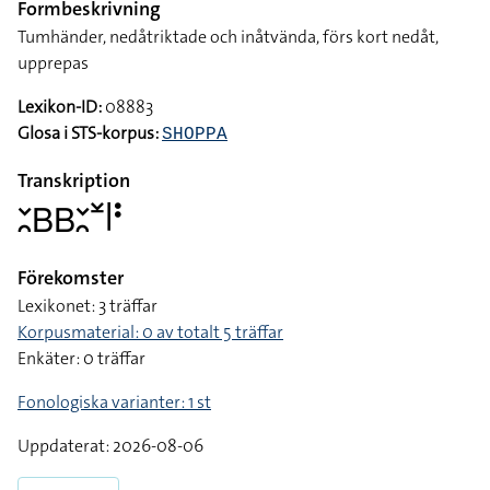
Formbeskrivning
Tumhänder, nedåtriktade och inåtvända, förs kort nedåt,
upprepas
Lexikon-ID:
08883
Glosa i STS-korpus:
SHOPPA
Transkription
􌥖􌥘􌤧􌤧􌥖􌥘􌥸􌥼􌥻
Förekomster
Lexikonet: 3 träffar
Korpusmaterial: 0 av totalt 5 träffar
Enkäter: 0 träffar
Fonologiska varianter: 1 st
Uppdaterat: 2026-08-06