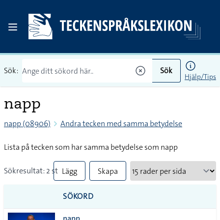
Sök:
Sök
Hjälp/Tips
napp
napp (08906)
Andra tecken med samma betydelse
Lista på tecken som har samma betydelse som napp
Sökresultat: 2 st
Lägg
Skapa
till
PDF
SÖKORD
alla i
napp