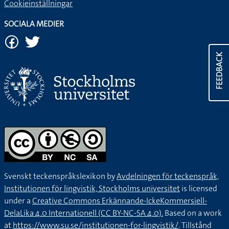
Cookieinställningar
SOCIALA MEDIER
FEEDBACK
Svenskt teckenspråkslexikon by
Avdelningen för teckenspråk,
Institutionen för lingvistik, Stockholms universitet
is licensed
under a
Creative Commons Erkännande-IckeKommersiell-
DelaLika 4.0 Internationell (CC BY-NC-SA 4.0).
Based on a work
at
https://www.su.se/institutionen-for-lingvistik/
. Tillstånd