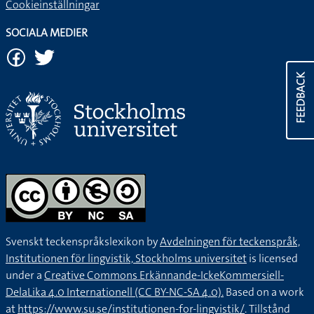
Cookieinställningar
SOCIALA MEDIER
FEEDBACK
Svenskt teckenspråkslexikon by
Avdelningen för teckenspråk,
Institutionen för lingvistik, Stockholms universitet
is licensed
under a
Creative Commons Erkännande-IckeKommersiell-
DelaLika 4.0 Internationell (CC BY-NC-SA 4.0).
Based on a work
at
https://www.su.se/institutionen-for-lingvistik/
. Tillstånd