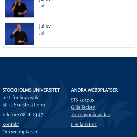
lista
Jul
jullov
Jul
STOCKHOLMS UNIVERSITET
ANDRA WEBBPLATSER
Inst. för lingvistik
STS-korpus
SE-106 91 Stockholm
Gilla Tecken
Telefon: 08-16 23 47
Teckenspråksvideo
Kontakt
Fler länktips
Om webbplatsen