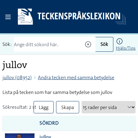
Sök:
Sök
Hjälp/Tips
jullov
jullov (08952)
Andra tecken med samma betydelse
Lista på tecken som har samma betydelse som jullov
Sökresultat: 2 st
Lägg
Skapa
till
PDF
SÖKORD
alla i
jullov