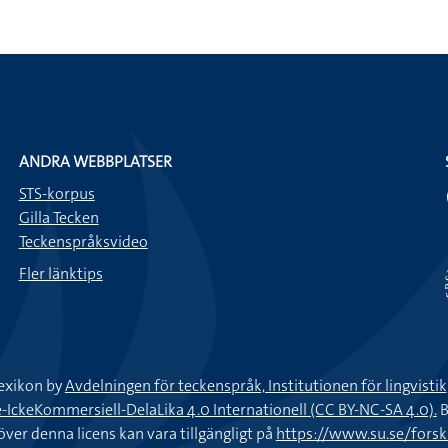
ANDRA WEBBPLATSER
STS-korpus
Gilla Tecken
Teckenspråksvideo
Fler länktips
exikon by
Avdelningen för teckenspråk, Institutionen för lingvisti
keKommersiell-DelaLika 4.0 Internationell (CC BY-NC-SA 4.0).
B
töver denna licens kan vara tillgängligt på
https://www.su.se/fors