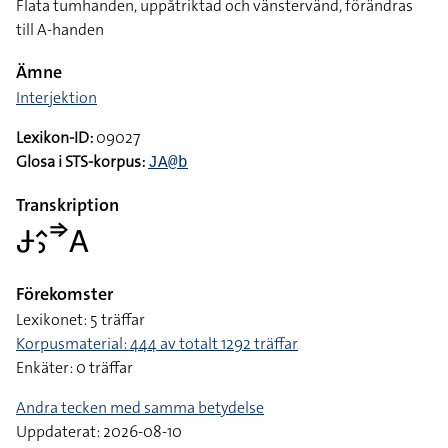
Flata tumhanden, uppåtriktad och vänstervänd, förändras
till A-handen
Ämne
Interjektion
Lexikon-ID:
09027
Glosa i STS-korpus:
JA@b
Transkription
􌥂􌤵􌤶􌦆􌤤
Förekomster
Lexikonet: 5 träffar
Korpusmaterial: 444 av totalt 1292 träffar
Enkäter: 0 träffar
Andra tecken med samma betydelse
Uppdaterat: 2026-08-10