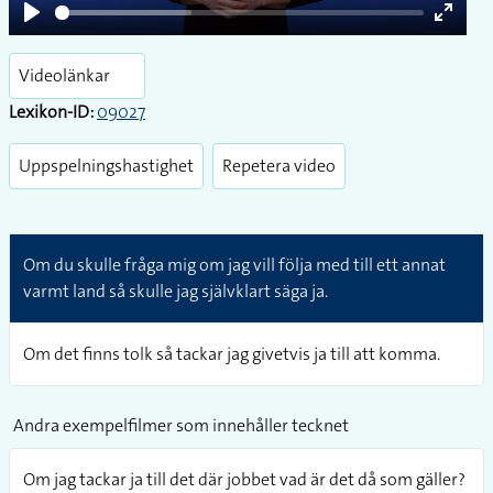
Play
Enter
fullsc
Videolänkar
Lexikon-ID:
09027
Uppspelningshastighet
Repetera video
Om du skulle fråga mig om jag vill följa med till ett annat
varmt land så skulle jag självklart säga ja.
Om det finns tolk så tackar jag givetvis ja till att komma.
Andra exempelfilmer som innehåller tecknet
Om jag tackar ja till det där jobbet vad är det då som gäller?