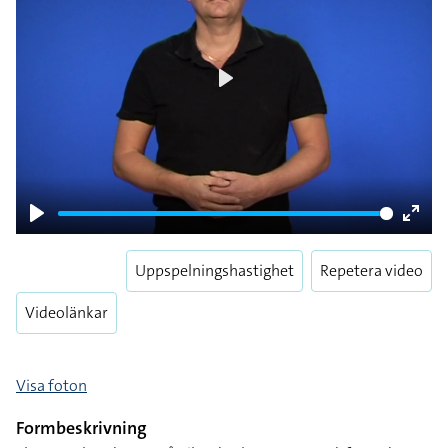
Play
Play
Enter
fulls
Uppspelningshastighet
Repetera video
Videolänkar
Visa foton
Formbeskrivning