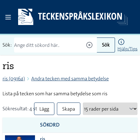
Sök:
Sök
Hjälp/Tips
ris
ris (09164)
Andra tecken med samma betydelse
Lista på tecken som har samma betydelse som ris
Sökresultat: 4 st
Lägg
Skapa
till
PDF
SÖKORD
alla i
ris